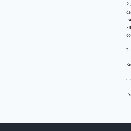
Ét
de
tr
78
co
La
So
Cr
Dé