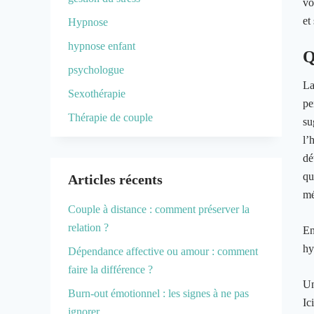
vo
et
Hypnose
hypnose enfant
Q
psychologue
La
Sexothérapie
pe
Thérapie de couple
su
l’
dé
qu
Articles récents
mé
Couple à distance : comment préserver la
relation ?
En
hy
Dépendance affective ou amour : comment
faire la différence ?
Un
Burn-out émotionnel : les signes à ne pas
Ic
ignorer