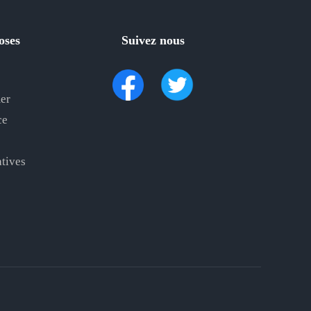
oses
Suivez nous
er
ce
atives