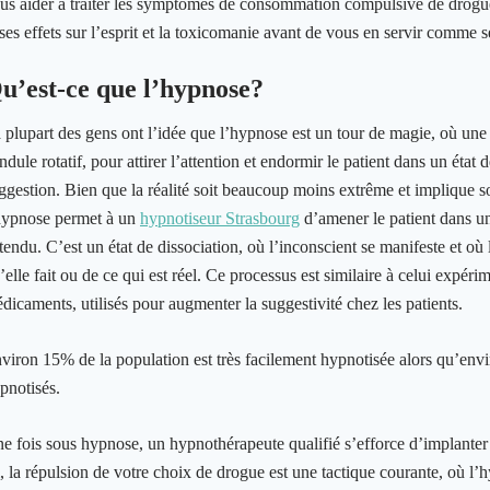
us aider à traiter les symptômes de consommation compulsive de drogu
 ses effets sur l’esprit et la toxicomanie avant de vous en servir comme s
u’est-ce que l’hypnose?
 plupart des gens ont l’idée que l’hypnose est un tour de magie, où un
ndule rotatif, pour attirer l’attention et endormir le patient dans un état
ggestion. Bien que la réalité soit beaucoup moins extrême et implique s
hypnose permet à un
hypnotiseur Strasbourg
d’amener le patient dans un
tendu. C’est un état de dissociation, où l’inconscient se manifeste et où 
’elle fait ou de ce qui est réel. Ce processus est similaire à celui expéri
dicaments, utilisés pour augmenter la suggestivité chez les patients.
viron 15% de la population est très facilement hypnotisée alors qu’envi
pnotisés.
e fois sous hypnose, un hypnothérapeute qualifié s’efforce d’implant
i, la répulsion de votre choix de drogue est une tactique courante, où l