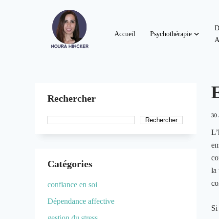
D
Accueil
Psychothérapie
A
E
Rechercher
30 
Rechercher
L’
en
co
Catégories
la
co
confiance en soi
Dépendance affective
Si
gestion du stress