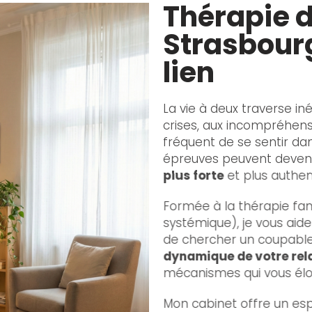
Thérapie 
Strasbourg
lien
La vie à deux traverse in
crises, aux incompréhensi
fréquent de se sentir da
épreuves peuvent deveni
plus forte
et plus authen
Formée à la thérapie fam
systémique), je vous aide à
de chercher un coupable
dynamique de votre rel
mécanismes qui vous éloig
Mon cabinet offre un esp