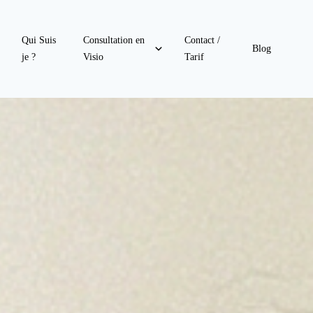
Qui Suis
Consultation en
Contact /
Blog
je ?
Visio
Tarif