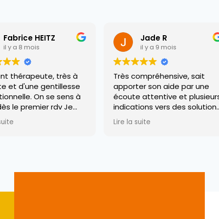
Jade R
Marion Kempf
il y a 9 mois
il y a 9 mois
s compréhensive, sait
Noura est une thérapeute
orter son aide par une
exerce une écoute sincèr
ute attentive et plusieurs
bienveillante, s'adapte au
ications vers des solutions.
besoins de ses patients e
s bon suivi, très bonne
les guide de façon
 la suite
Lire la suite
lyvalence, je recommande
professionnelle dans leur
travail intérieur. Je me se
accompagnée et
encouragée à avancer. N
aide à guérir les blessures
à changer de regard, elle
offre un espace de parol
de réflexion sécurisé, j'ai
toujours le sentiment d'av