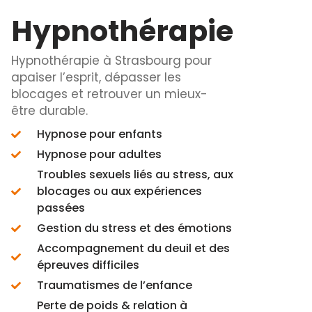
.
l’aise dès 
minutes. Ce
Hypnothérapie
longtemps 
une profes
Hypnothérapie à Strasbourg pour
qualité.
apaiser l’esprit, dépasser les
blocages et retrouver un mieux-
être durable.
Hypnose pour enfants
Hypnose pour adultes
Troubles sexuels liés au stress, aux
blocages ou aux expériences
passées
Gestion du stress et des émotions
Accompagnement du deuil et des
épreuves difficiles
Traumatismes de l’enfance
Perte de poids & relation à