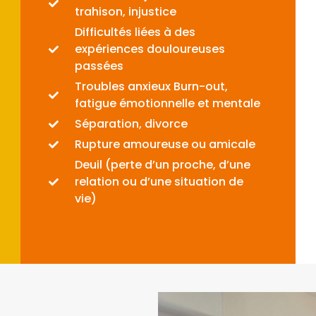
trahison, injustice
Difficultés liées à des
expériences douloureuses
passées
Troubles anxieux Burn-out,
fatigue émotionnelle et mentale
Séparation, divorce
Rupture amoureuse ou amicale
Deuil (perte d’un proche, d’une
relation ou d’une situation de
vie)