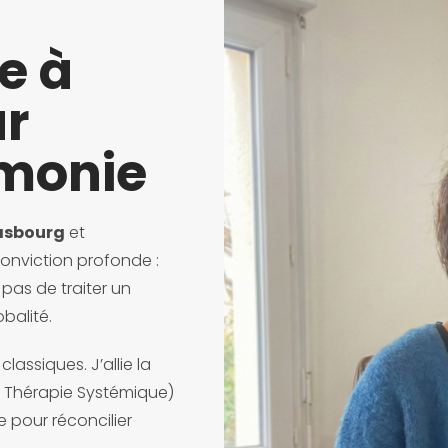
e à
ur
rmonie
rasbourg
et
nviction profonde :
 pas de traiter un
balité.
assiques. J’allie la
e, Thérapie Systémique)
 pour réconcilier